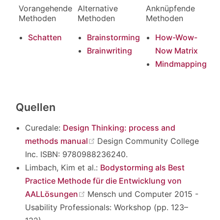
Vorangehende
Alternative
Anknüpfende
Methoden
Methoden
Methoden
Schatten
Brainstorming
How-Wow-
Brainwriting
Now Matrix
Mindmapping
Quellen
Curedale:
Design Thinking: process and
(opens new window)
methods manual
Design Community College
Inc. ISBN: 9780988236240.
Limbach, Kim et al.:
Bodystorming als Best
Practice Methode für die Entwicklung von
(opens new window)
AALLösungen
Mensch und Computer 2015 -
Usability Professionals: Workshop (pp. 123–