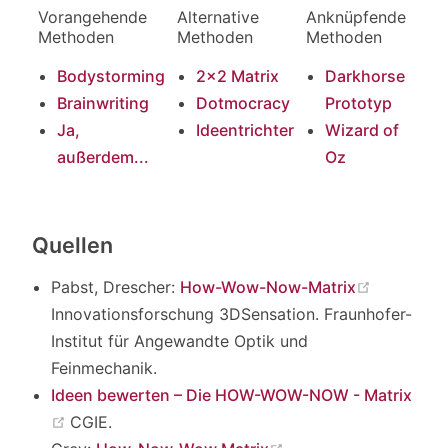
Vorangehende
Alternative
Anknüpfende
Methoden
Methoden
Methoden
Bodystorming
2x2 Matrix
Darkhorse
Brainwriting
Dotmocracy
Prototyp
Ja,
Ideentrichter
Wizard of
außerdem...
Oz
Quellen
(opens n
Pabst, Drescher:
How-Wow-Now-Matrix
Innovationsforschung 3DSensation. Fraunhofer-
Institut für Angewandte Optik und
Feinmechanik.
Ideen bewerten – Die HOW-WOW-NOW - Matrix
(opens new window)
CGIE.
(opens new window)